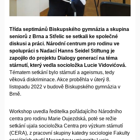
Třída septimánů Biskupského gymnázia a skupina
seniorů z Brna a Střelic se setkali ke společné
diskusi a práci. Národní centrum pro rodinu ve
spolupráci s Nadací Hanns Seidel Stiftung je
zapojilo do projektu Dialogy generací na téma
stárnutí, který vedla socioložka Lucie Vidovićová.
Tématem setkání bylo stárnutí a ageismus, tedy
věková diskriminace. Akce proběhla v úterý 8.
listopadu 2022 v budově Biskupského gymnázia v
Brně.
Workshop uvedla ředitelka pořádajícího Národního
centra pro rodinu Marie Oujezdská, poté se režie
setkání ujala socioložka Centra pro výzkum stárnutí
(CERA), z pracovní skupiny katedry sociologie Fakulty