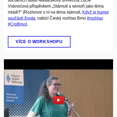
sociálních studií Masarykovy univerzity Lucie
Vidovićová příspěvkem „Stárnutí a senioři jako téma
mládí?“ (Rozhovor s ní na téma stárnutí,
Když je humor
součástí života
, nabízí Český rozhlas Brno
#rozhlas
#CroBrno
).
VÍCE O WORKSHOPU
Povolit cookies a přehrát
Otevřít na youtube.com